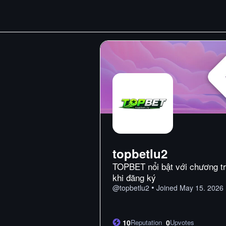
topbetlu2
TOPBET nổi bật với chương tr
khi đăng ký
•
@
topbetlu2
Joined
May 15. 2026
10
Reputation
0
Upvotes