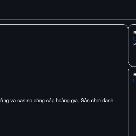
R
L
P
B
L
ưởng và casino đẳng cấp hoàng gia. Sân chơi dành