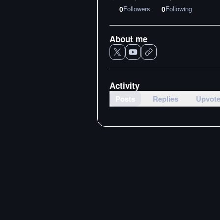
0
Followers
0
Following
About me
Activity
Posts
Replies
Upvot