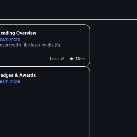
eading Overview
earn more
osts read in the last months
(0)
Less
More
adges & Awards
earn more