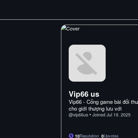
Vip66 us
Vip66 - Cổng game bài đổi th
cho giới thượng lưu với
•
@
vip66us
Joined
Jul 19. 2025
10
Reputation
0
Upvotes